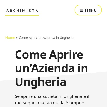
Skip
Skip
to
to
ARCHIMISTA
MENU
main
primary
content
sidebar
Il
Tuo
Archivio
Online
Home
»
Come Aprire un’Azienda in Ungheria
Come Aprire
un’Azienda in
Ungheria
Se aprire una società in Ungheria è il
tuo sogno, questa guida è proprio