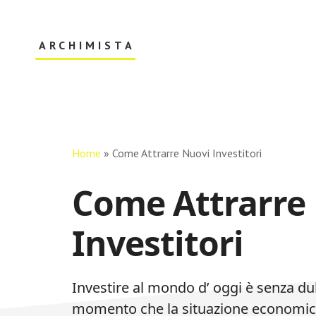
Skip
Skip
to
to
main
primary
ARCHIMISTA
content
sidebar
Il
Tuo
Archivio
Online
Home
»
Come Attrarre Nuovi Investitori
Come Attrarre
Investitori
Investire al mondo d’ oggi è senza dub
momento che la situazione economica