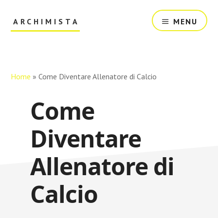
Skip
Skip
to
to
ARCHIMISTA
MENU
main
primary
content
sidebar
Il
Tuo
Archivio
Online
Home
»
Come Diventare Allenatore di Calcio
Come
Diventare
Allenatore di
Calcio