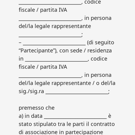
__________________________, codice
fiscale / partita IVA
__________________________, in persona
del/la legale rappresentante
__________________________;
– __________________________ (di seguito
“Partecipante”), con sede / residenza
in __________________________, codice
fiscale / partita IVA
__________________________, in persona
del/la legale rappresentante / o del/la
sig./sig.ra __________________________;
premesso che
a) in data __________________________ è
stato stipulato tra le parti il contratto
di associazione in partecipazione