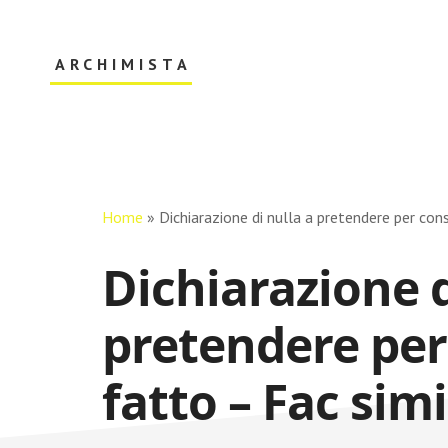
Skip
Skip
to
to
main
primary
ARCHIMISTA
content
sidebar
Il
Tuo
Archivio
Online
Home
»
Dichiarazione di nulla a pretendere per con
Dichiarazione d
pretendere per
fatto – Fac simi