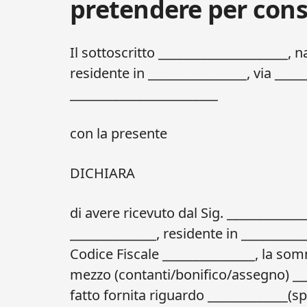
pretendere per cons
Il sottoscritto _____________________, na
residente in ________________, via _____
________________________
con la presente
DICHIARA
di avere ricevuto dal Sig. ______________
______________, residente in ___________
Codice Fiscale _______________, la som
mezzo (contanti/bonifico/assegno) ___
fatto fornita riguardo _____________(sp