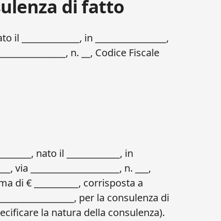
ulenza di fatto
to il _____________, in ________________,
_______________, n. __, Codice Fiscale
______, nato il ____________, in
__, via ____________________, n. ___,
ma di € __________, corrisposta a
________________, per la consulenza di
ecificare la natura della consulenza).