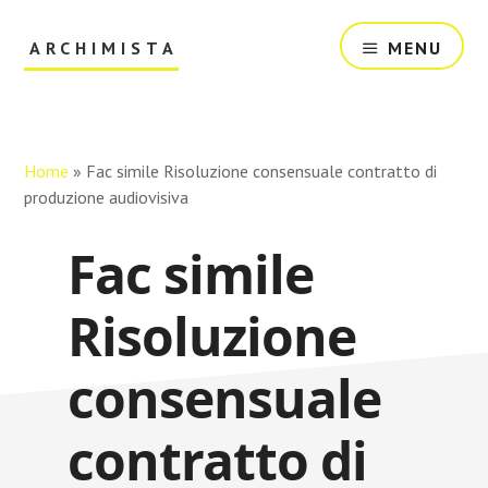
Skip
Skip
to
to
ARCHIMISTA
MENU
main
primary
content
sidebar
Il
Tuo
Archivio
Online
Home
»
Fac simile Risoluzione consensuale contratto di
produzione audiovisiva​
Fac simile
Risoluzione
consensuale
contratto di