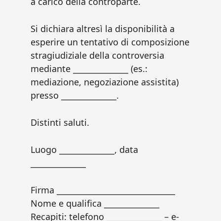
a carico della controparte.
Si dichiara altresì la disponibilità a
esperire un tentativo di composizione
stragiudiziale della controversia
mediante ______________ (es.:
mediazione, negoziazione assistita)
presso ______________.
Distinti saluti.
Luogo ______________, data
______________
Firma ______________________________
Nome e qualifica ______________
Recapiti: telefono ______________ – e-