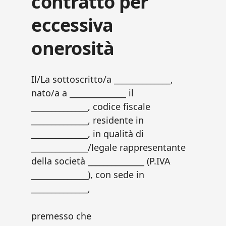
contratto per
eccessiva
onerosità​
Il/La sottoscritto/a ______________,
nato/a a ______________ il
______________, codice fiscale
______________, residente in
______________, in qualità di
______________/legale rappresentante
della società ______________ (P.IVA
______________), con sede in
______________,
premesso che