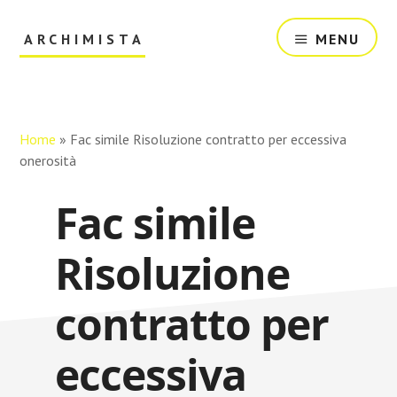
Skip
Skip
to
to
ARCHIMISTA
MENU
main
primary
content
sidebar
Il
Tuo
Archivio
Online
Home
»
Fac simile Risoluzione contratto per eccessiva
onerosità​
Fac simile
Risoluzione
contratto per
eccessiva