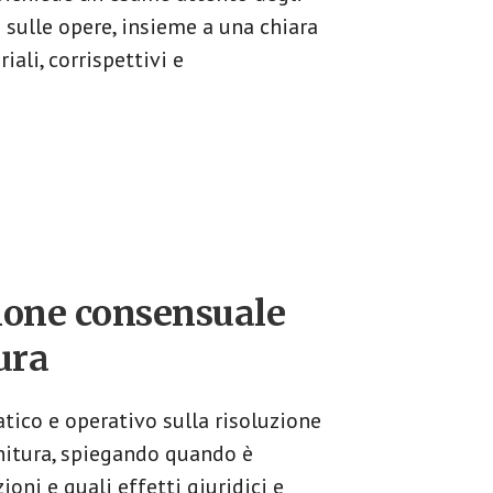
i sulle opere, insieme a una chiara
ali, corrispettivi e
zione consensuale
ura​
tico e operativo sulla risoluzione
nitura, spiegando quando è
ioni e quali effetti giuridici e