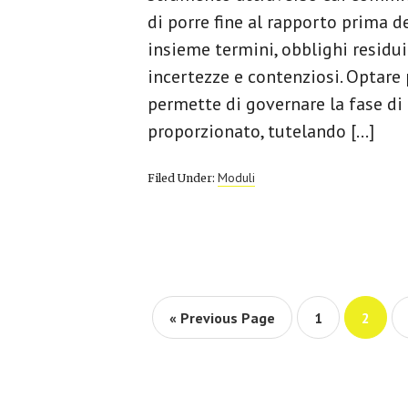
di porre fine al rapporto prima d
insieme termini, obblighi residu
incertezze e contenziosi. Optare
permette di governare la fase di
proporzionato, tutelando […]
Moduli
Filed Under:
Go
Page
Page
«
Previous Page
1
2
to