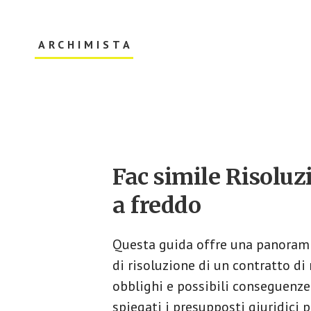
Skip
Skip
to
to
main
primary
ARCHIMISTA
content
sidebar
Il
Tuo
Archivio
Online
Main
Fac simile Risoluz
Content
a freddo​
Questa guida offre una panoramic
di risoluzione di un contratto di 
obblighi e possibili conseguenze
spiegati i presupposti giuridici 