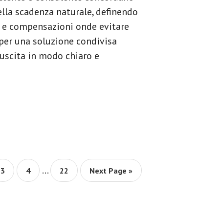
ella scadenza naturale, definendo
i e compensazioni onde evitare
 per una soluzione condivisa
 uscita in modo chiaro e
Interim
…
Page
Page
Page
Go
3
4
22
Next Page »
to
pages
omitted